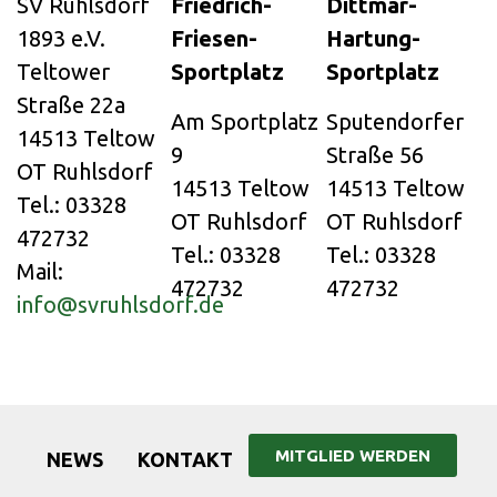
SV Ruhlsdorf
Friedrich-
Dittmar-
1893 e.V.
Friesen-
Hartung-
Teltower
Sportplatz
Sportplatz
Straße 22a
Am Sportplatz
Sputendorfer
14513 Teltow
9
Straße 56
OT Ruhlsdorf
14513 Teltow
14513 Teltow
Tel.: 03328
OT Ruhlsdorf
OT Ruhlsdorf
472732
Tel.: 03328
Tel.: 03328
Mail:
472732
472732
info@svruhlsdorf.de
MITGLIED WERDEN
NEWS
KONTAKT