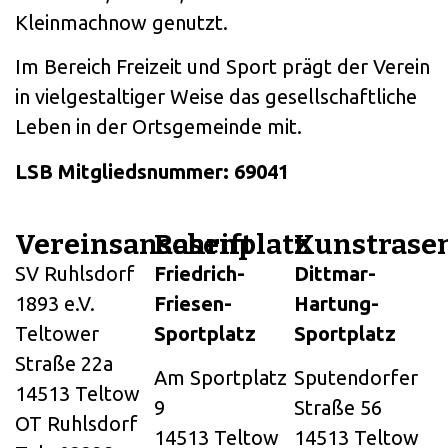
Kleinmachnow genutzt.
Im Bereich Freizeit und Sport prägt der Verein
in vielgestaltiger Weise das gesellschaftliche
Leben in der Ortsgemeinde mit.
LSB Mitgliedsnummer: 69041
Vereinsanschrift
Rasenplatz
Kunstrase
SV Ruhlsdorf
Friedrich-
Dittmar-
1893 e.V.
Friesen-
Hartung-
Teltower
Sportplatz
Sportplatz
Straße 22a
Am Sportplatz
Sputendorfer
14513 Teltow
9
Straße 56
OT Ruhlsdorf
14513 Teltow
14513 Teltow